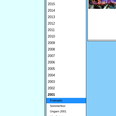
2015
2014
2013
2012
2011
2010
2009
2008
2007
2006
2005
2004
2003
2002
2001
Freimarkt
Sommerfest
Ungarn 2001