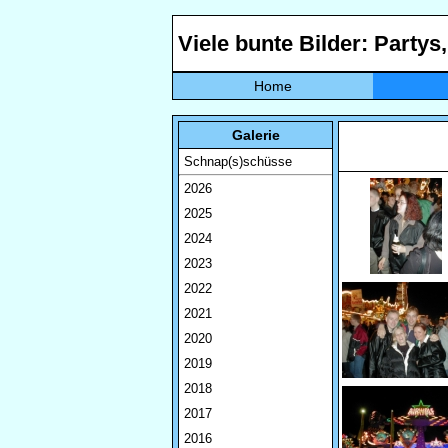
Viele bunte Bilder: Partys
Home
Galerie
Schnap(s)schüsse
2026
2025
2024
2023
2022
2021
2020
2019
2018
2017
2016