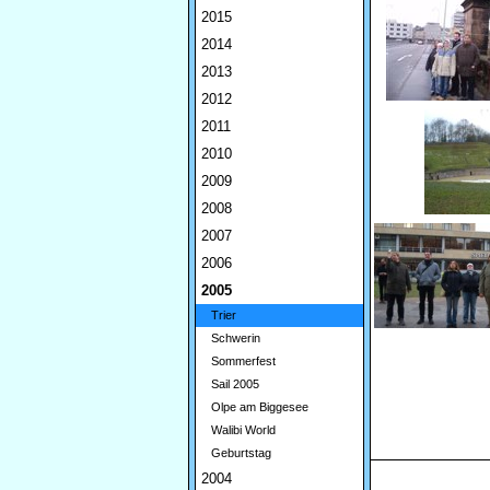
2015
2014
2013
2012
2011
2010
2009
2008
2007
2006
2005
Trier
Schwerin
Sommerfest
Sail 2005
Olpe am Biggesee
Walibi World
Geburtstag
2004