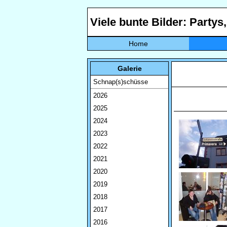
Viele bunte Bilder: Partys
Home
Galerie
Schnap(s)schüsse
2026
2025
2024
2023
2022
2021
2020
2019
2018
2017
2016