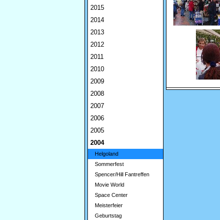
2015
2014
2013
2012
2011
2010
2009
2008
2007
2006
2005
2004
Helgoland
Sommerfest
Spencer/Hill Fantreffen
Movie World
Space Center
Meisterfeier
Geburtstag