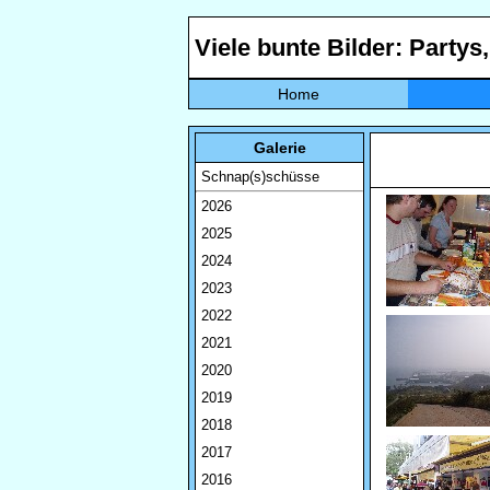
Viele bunte Bilder: Partys
Home
Galerie
Schnap(s)schüsse
2026
2025
2024
2023
2022
2021
2020
2019
2018
2017
2016