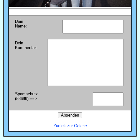
Dein
Name:
Dein
Kommentar:
Spamschutz
(58699) ==>
Zurück zur Galerie