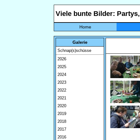
Viele bunte Bilder: Partys
Home
Galerie
Schnap(s)schüsse
2026
2025
2024
2023
2022
2021
2020
2019
2018
2017
2016