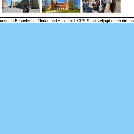
 unseres Besuchs bei Florian und Anika inkl. GPS-Schnitzeljagd durch die Inn