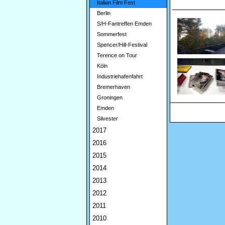
Italian Film Fest
Berlin
S/H-Fantreffen Emden
Sommerfest
Spencer/Hill-Festival
Terence on Tour
Köln
Industriehafenfahrt
Bremerhaven
Groningen
Emden
Silvester
2017
2016
2015
2014
2013
2012
2011
2010