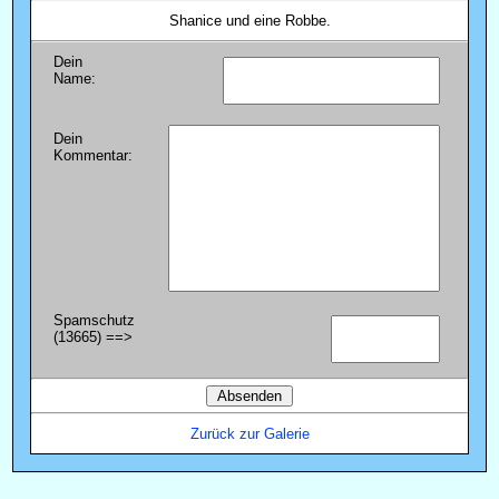
Shanice und eine Robbe.
Dein
Name:
Dein
Kommentar:
Spamschutz
(13665) ==>
Zurück zur Galerie