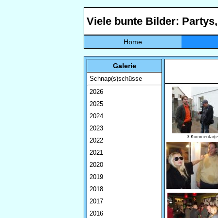
Viele bunte Bilder: Partys
Home
Galerie
Schnap(s)schüsse
2026
2025
2024
2023
3 Kommentar(e
2022
2021
2020
2019
2018
2017
2016