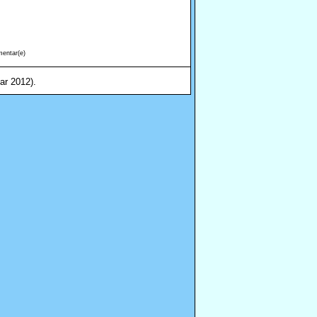
entar(e)
ar 2012).