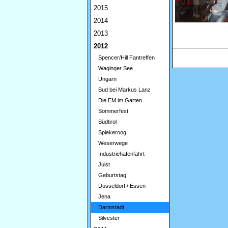
2015
2014
2013
2012
Spencer/Hill Fantreffen
Waginger See
Ungarn
Bud bei Markus Lanz
Die EM im Garten
Sommerfest
Südtirol
Spiekeroog
Weserwege
Industriehafenfahrt
Juist
Geburtstag
Düsseldorf / Essen
Jena
Darmstadt
Silvester