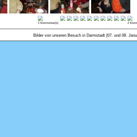
2 Kommentar(e)
2 Komm
Bilder von unseren Besuch in Darmstadt (07. und 08. Janu