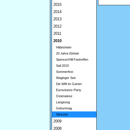
2015
2014
2013
2012
2011
2010
Hildesheim
20 Jahre Einheit
Spencer/Hill Fantreffen
Sail 2010
Sommerfest
Waginger See
Die WM im Garten
Eurovisions-Party
Osterwiese
Langeoog
Geburtstag
Silvester
2009
2008