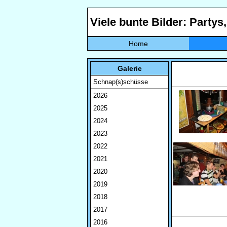
Viele bunte Bilder: Partys
Home
Galerie
Schnap(s)schüsse
2026
2025
2024
2023
2022
2021
2020
2019
2018
2017
2016